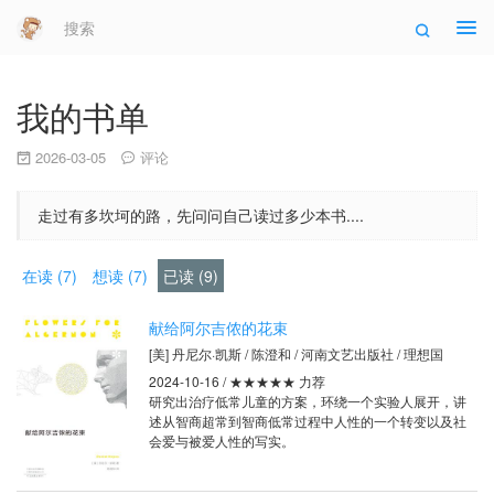
Tog
navi
我的书单
2026-03-05
评论
走过有多坎坷的路，先问问自己读过多少本书....
在读 (7)
想读 (7)
已读 (9)
献给阿尔吉侬的花束
[美] 丹尼尔·凯斯 / 陈澄和 / 河南文艺出版社 / 理想国
2024-10-16 / ★★★★★ 力荐
研究出治疗低常儿童的方案，环绕一个实验人展开，讲
述从智商超常到智商低常过程中人性的一个转变以及社
会爱与被爱人性的写实。